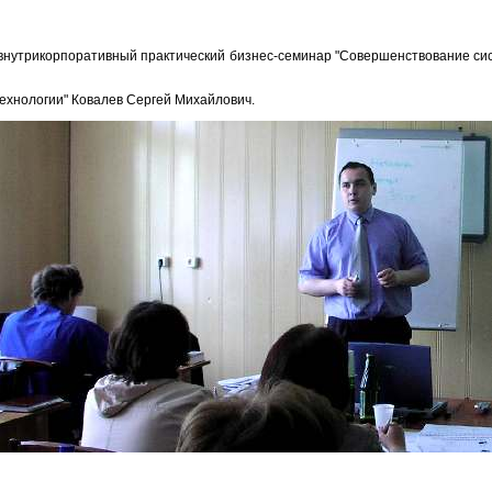
внутрикорпоративный практический бизнес-семинар "Совершенствование си
ехнологии" Ковалев Сергей Михайлович.