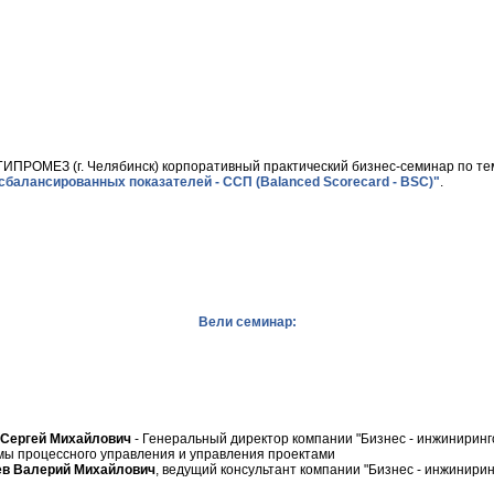
ИПРОМЕЗ (г. Челябинск) корпоративный практический бизнес-семинар по те
балансированных показателей - ССП (Balanced Scorecard - BSC)
"
.
Вели семинар:
 Сергей Михайлович
- Генеральный директор компании "Бизнес - инжиниринг
мы процессного управления и управления проектами
ев Валерий Михайлович
, ведущий консультант компании "Бизнес - инжинири