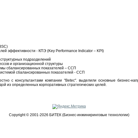
BSC)
й эффективности - КПЭ (Key Performance Indicator – KPI)
 структурных подразделений
ссов и организационной структуры
темы сбалансированных показателей – ССП
 системой сбалансированных показателей - ССП
естно с консультантами компании "Betec". выделили основные бизнес-на
дой из определенных корпоративных стратегических целей.
Copyright © 2001-2026 БИТЕК (Бизнес-инжиниринговые технологии)