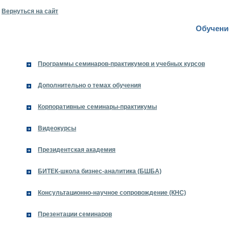
Вернуться на сайт
Обучени
Программы семинаров-практикумов и учебных курсов
Дополнительно о темах обучения
Корпоративные семинары-практикумы
Видеокурсы
Президентская академия
БИТЕК-школа бизнес-аналитика (БШБА)
Консультационно-научное сопровождение (КНС)
Презентации семинаров