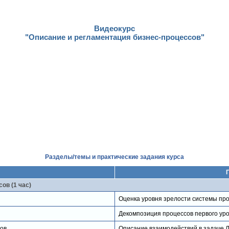
Видеокурс
"Описание и регламентация бизнес-процессов"
Разделы/темы и практические задания курса
ов (1 час)
Оценка уровня зрелости системы пр
Декомпозиция процессов первого уро
ов
Описание взаимодействий в задаче Л