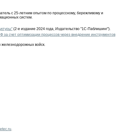
ватель с
25-летним
опытом по процессному, бережливому и
мационных систем.
уктуры"
(2-е издание 2024 года, Издательство "1С-Паблишинг").
Ф за счет оптимизации процессов через внедрение инструментов
и железнодорожных войск.
tec.ru
.