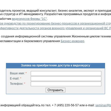
дитель проектов, ведущий консультант, бизнес-аналитик, эксперт и препода
х структур и ИТ-менеджменту. Разработчик программных продуктов и инфор
работчик
видеокурсов Фирмы "1С"
.
кое руководство по проектированию бизнес-процессов и организационной стр
ективности деятельности органов военного управления и организаций ВС Р
ии создания информационной системы управления Жизненным циклом техник
регламентации и бережливого управления
Бизнес-инженер
.
Заявка на приобретение доступа к видеокурсу
Ваше имя:
*
E-mail:
*
Телефон:
*
ой информацией обращайтесь по тел.
+ 7 (495) 220-56-57
или
e-mail:
seminar@be