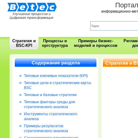
Порта
информационно-мет
Улучшение процессов и
Цифровая трансформация
Стратегия и
Процессы и
Примеры бизнес-
Регла
BSC-KPI
оргструктура
моделей и процессов
до
Содержание раздела
Стратегия и B
Типовые ключевые показатели (KPI)
Типовые цели и стратегические карты
BSC
Типовые и базовые стратегии
Типовые факторы среды для
стратегического анализа
Инструменты стратегического
анализа
Примеры результатов
стратегического анализа