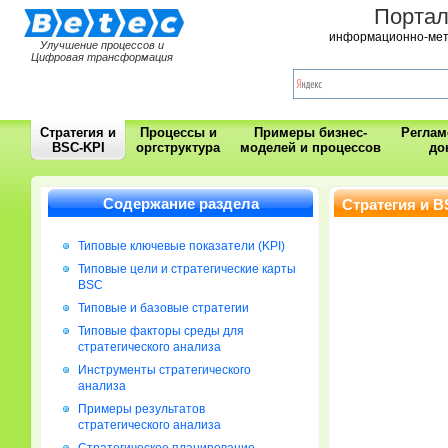
Порта
информационно-мет
Улучшение процессов и
Цифровая трансформация
Стратегия и
Процессы и
Примеры бизнес-
Регла
BSC-KPI
оргструктура
моделей и процессов
до
Содержание раздела
Стратегия и B
Типовые ключевые показатели (KPI)
Типовые цели и стратегические карты
BSC
Типовые и базовые стратегии
Типовые факторы среды для
стратегического анализа
Инструменты стратегического
анализа
Примеры результатов
стратегического анализа