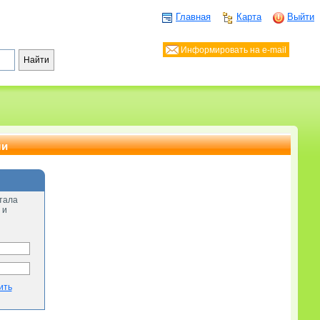
Главная
Карта
Выйти
Информировать на e-mail
ли
тала
 и
ить