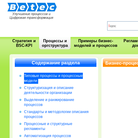
Улучшение процессов и
Цифровая трансформация
Стратегия и
Процессы и
Примеры бизнес-
Регла
BSC-KPI
оргструктура
моделей и процессов
до
Содержание раздела
Бизнес-проце
Типовые процессы и процессные
модели
Cтруктуризация и описание
деятельности организации
Выделение и ранжирование
процессов
Стандарты и методологии описания
процессов
Процессные и структурные
регламенты
Автоматизация процессов