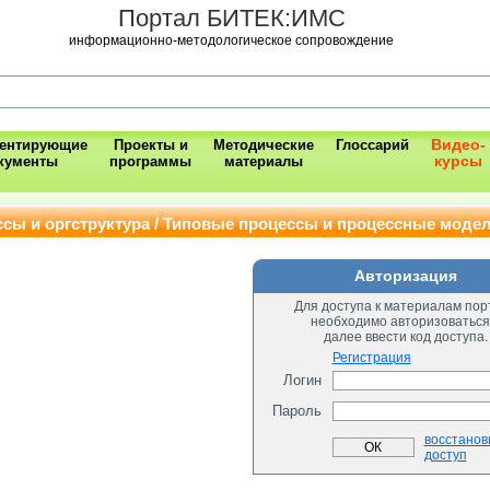
Портал БИТЕК:ИМС
информационно-методологическое сопровождение
Видео-
ментирующие
Проекты и
Методические
Глоссарий
курсы
кументы
программы
материалы
ссы и оргструктура / Типовые процессы и процессные моде
Авторизация
Для доступа к материалам пор
необходимо авторизоваться
далее ввести код доступа.
Регистрация
Логин
Пароль
восстанов
доступ