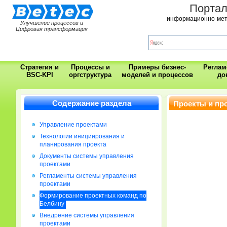
Порта
информационно-мет
Улучшение процессов и
Цифровая трансформация
Стратегия и
Процессы и
Примеры бизнес-
Регла
BSC-KPI
оргструктура
моделей и процессов
до
Содержание раздела
Проекты и пр
Управление проектами
Технологии инициирования и
планирования проекта
Документы системы управления
проектами
Регламенты системы управления
проектами
Формирование проектных команд по
Белбину
Внедрение системы управления
проектами