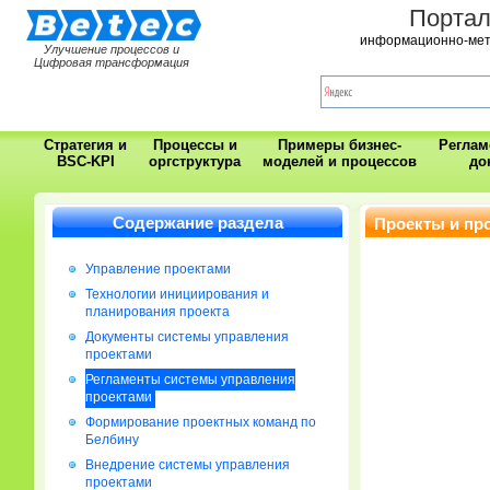
Порта
информационно-мет
Улучшение процессов и
Цифровая трансформация
Стратегия и
Процессы и
Примеры бизнес-
Регла
BSC-KPI
оргструктура
моделей и процессов
до
Содержание раздела
Проекты и пр
Управление проектами
Технологии инициирования и
планирования проекта
Документы системы управления
проектами
Регламенты системы управления
проектами
Формирование проектных команд по
Белбину
Внедрение системы управления
проектами