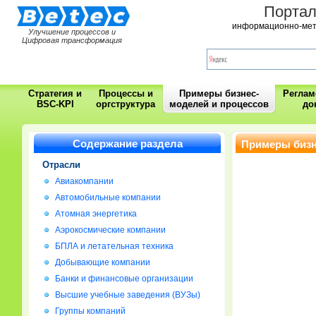
Порта
информационно-мет
Улучшение процессов и
Цифровая трансформация
Стратегия и
Процессы и
Примеры бизнес-
Регла
BSC-KPI
оргструктура
моделей и процессов
до
Содержание раздела
Примеры бизн
компании
Отрасли
Авиакомпании
Автомобильные компании
Атомная энергетика
Аэрокосмические компании
БПЛА и летательная техника
Добывающие компании
Банки и финансовые организации
Высшие учебные заведения (ВУЗы)
Группы компаний