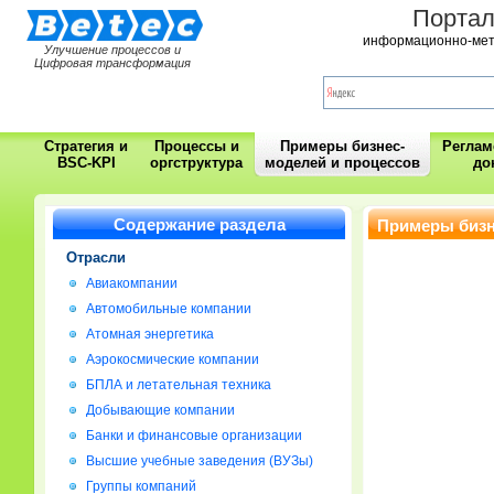
Порта
информационно-мет
Улучшение процессов и
Цифровая трансформация
Стратегия и
Процессы и
Примеры бизнес-
Регла
BSC-KPI
оргструктура
моделей и процессов
до
Содержание раздела
Примеры бизн
компании
Отрасли
Авиакомпании
Автомобильные компании
Атомная энергетика
Аэрокосмические компании
БПЛА и летательная техника
Добывающие компании
Банки и финансовые организации
Высшие учебные заведения (ВУЗы)
Группы компаний