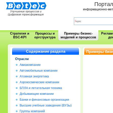
Порта
информационно-мет
Улучшение процессов и
Цифровая трансформация
Стратегия и
Процессы и
Примеры бизнес-
Регла
BSC-KPI
оргструктура
моделей и процессов
до
Содержание раздела
Примеры бизн
компании
Отрасли
Авиакомпании
Автомобильные компании
Атомная энергетика
Аэрокосмические компании
БПЛА и летательная техника
Добывающие компании
Банки и финансовые организации
Высшие учебные заведения (ВУЗы)
Группы компаний