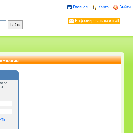
Главная
Карта
Выйти
Информировать на e-mail
компании
тала
 и
ить