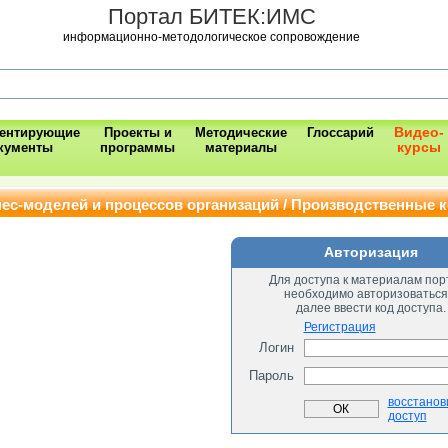
Портал БИТЕК:ИМС
информационно-методологическое сопровождение
Видео-
ментирующие
Проекты и
Методические
Глоссарий
курсы
кументы
программы
материалы
ес-моделей и процессов организаций / Производственные 
Авторизация
Для доступа к материалам пор
необходимо авторизоваться
далее ввести код доступа.
Регистрация
Логин
Пароль
восстанов
доступ