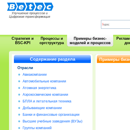
Улучшение процессов и
Цифровая трансформация
Стратегия и
Процессы и
Примеры бизнес-
Регла
BSC-KPI
оргструктура
моделей и процессов
до
Содержание раздела
Примеры бизн
Отрасли
Авиакомпании
Автомобильные компании
Атомная энергетика
Аэрокосмические компании
БПЛА и летательная техника
Добывающие компании
Банки и финансовые организации
Высшие учебные заведения (ВУЗы)
Группы компаний