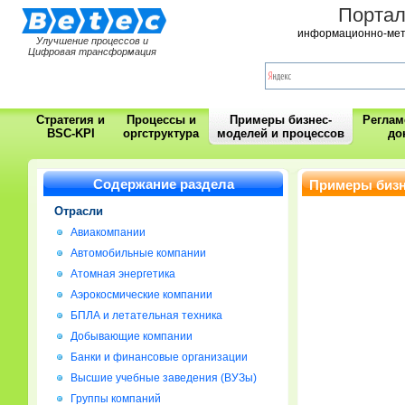
Порта
информационно-мет
Улучшение процессов и
Цифровая трансформация
Стратегия и
Процессы и
Примеры бизнес-
Регла
BSC-KPI
оргструктура
моделей и процессов
до
Содержание раздела
Примеры бизн
Отрасли
Авиакомпании
Автомобильные компании
Атомная энергетика
Аэрокосмические компании
БПЛА и летательная техника
Добывающие компании
Банки и финансовые организации
Высшие учебные заведения (ВУЗы)
Группы компаний