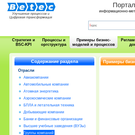
Порта
информационно-мет
Улучшение процессов и
Цифровая трансформация
Стратегия и
Процессы и
Примеры бизнес-
Регла
BSC-KPI
оргструктура
моделей и процессов
до
Содержание раздела
Примеры бизн
Отрасли
Авиакомпании
Автомобильные компании
Атомная энергетика
Аэрокосмические компании
БПЛА и летательная техника
Добывающие компании
Банки и финансовые организации
Высшие учебные заведения (ВУЗы)
Группы компаний