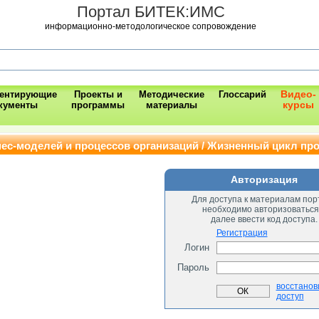
Портал БИТЕК:ИМС
информационно-методологическое сопровождение
Видео-
ментирующие
Проекты и
Методические
Глоссарий
курсы
кументы
программы
материалы
ес-моделей и процессов организаций / Жизненный цикл пр
Авторизация
Для доступа к материалам пор
необходимо авторизоваться
далее ввести код доступа.
Регистрация
Логин
Пароль
восстанов
доступ