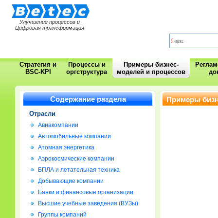
Улучшение процессов и
Цифровая трансформация
Стратегия и
Процессы и
Примеры бизнес-
Регла
BSC-KPI
оргструктура
моделей и процессов
до
Содержание раздела
Примеры бизн
Отрасли
Авиакомпании
Автомобильные компании
Атомная энергетика
Аэрокосмические компании
БПЛА и летательная техника
Добывающие компании
Банки и финансовые организации
Высшие учебные заведения (ВУЗы)
Группы компаний