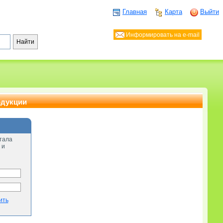
Главная
Карта
Выйти
Информировать на e-mail
одукции
тала
 и
ить