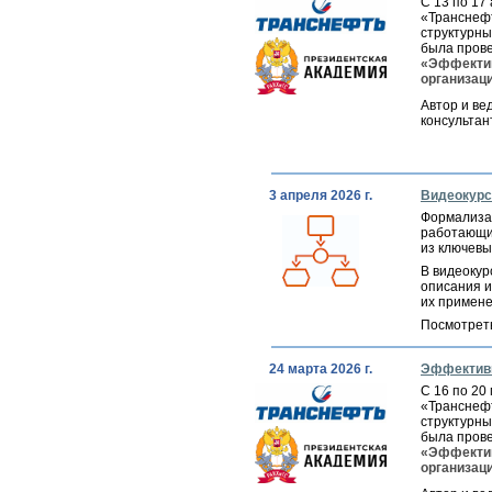
С 13 по 17
«Транснеф
структурны
была пров
«Эффектив
организац
Автор и ве
консульта
3 апреля 2026 г.
Видеокурс
Формализац
работающих
из ключевы
В видеокур
описания и
их примене
Посмотрет
24 марта 2026 г.
Эффективн
С 16 по 20
«Транснеф
структурны
была пров
«Эффектив
организац