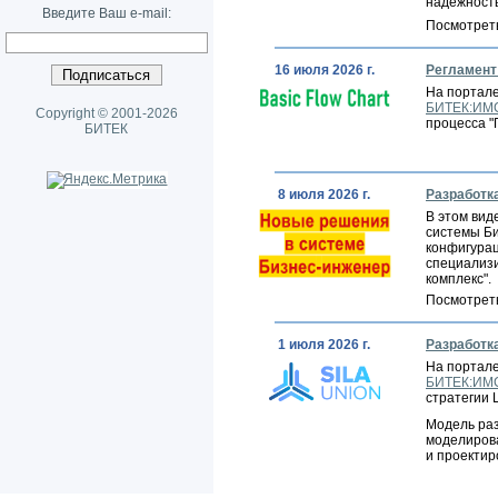
надежность
Введите Ваш e-mail:
Посмотрет
16 июля 2026 г.
Регламент 
На портал
БИТЕК:ИМ
Copyright © 2001-2026
процесса "
БИТЕК
8 июля 2026 г.
Разработк
В этом ви
системы Би
конфигурац
специализ
комплекс".
Посмотрет
1 июля 2026 г.
Разработк
На портал
БИТЕК:ИМ
стратегии
Модель ра
моделирова
и проекти