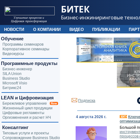
БИТЕК
Бизнес-инжиниринговые техно
Улучшение процессов и
Цифровая трансформация
НОВОСТИ
О КОМПАНИИ
ВИДЕО
ПУБЛИКАЦИИ
ПАР
Обучение
Программы семинаров
Корпоративное семинары
Видеокурсы
Программные продукты
Бизнес-инженер
SILA Union
Business Studio
Microsoft Visio
Битрикс24
LEAN и Цифровизация
Подписка
Бережливое управление
Жизненный цикл продукции
Цифровые регламенты
4 августа 2026 г.
Ключе
Оргизменения и расчет НЧ
оптимизац
Консалтинг
Большой п
инструмент
Типовые услуги и проекты
процессов
Сопровождение Business Studio