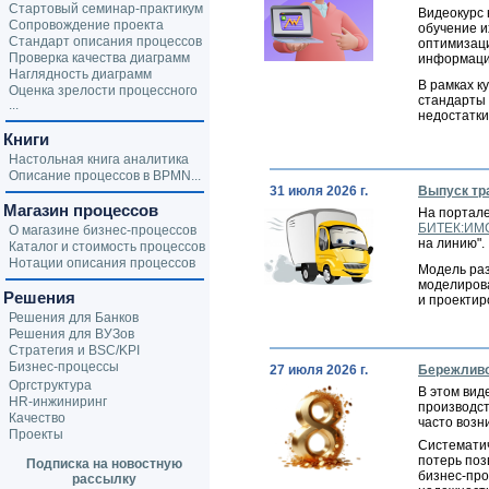
Стартовый семинар-практикум
Видеокурс 
Сопровождение проекта
обучение и
Стандарт описания процессов
оптимизаци
Проверка качества диаграмм
информаци
Наглядность диаграмм
В рамках к
Оценка зрелости процессного
стандарты 
...
недостатки
Книги
Настольная книга аналитика
Описание процессов в BPMN...
31 июля 2026 г.
Выпуск тр
Магазин процессов
На портал
БИТЕК:ИМ
О магазине бизнес-процессов
на линию".
Каталог и стоимость процессов
Нотации описания процессов
Модель ра
моделирова
Решения
и проекти
Решения для Банков
Решения для ВУЗов
Стратегия и BSC/KPI
Бизнес-процессы
27 июля 2026 г.
Бережливо
Оргструктура
В этом вид
HR-инжиниринг
производст
Качество
часто возн
Проекты
Систематич
потерь поз
Подписка на новостную
бизнес-про
рассылку