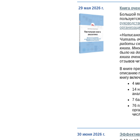
29 мая 2026 г.
Книга очен
Большой п
пользуетс
руководств
организаци
«Написано
Читать оч
работы ск
книга. Мн
было на д
книга оче
отзывов чи
В книге пр
описанию п
книгу вклю
4 ме
14 
ана
7 ба
76 
орга
чис
30 июня 2026 г.
Эффективн