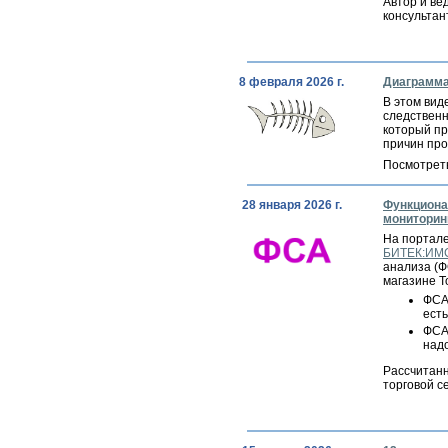
Автор и ве
консульта
8 февраля 2026 г.
Диаграмма
В этом вид
следственн
который пр
причин про
Посмотрет
28 января 2026 г.
Функциона
мониторин
На портал
БИТЕК:ИМ
анализа (Ф
магазине Т
ФСА
есть
ФСА
над
Рассчитанн
торговой с